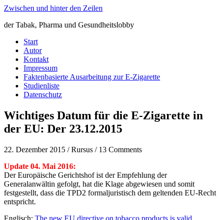
Zwischen und hinter den Zeilen
der Tabak, Pharma und Gesundheitslobby
Start
Autor
Kontakt
Impressum
Faktenbasierte Ausarbeitung zur E-Zigarette
Studienliste
Datenschutz
Wichtiges Datum für die E-Zigarette in
der EU: Der 23.12.2015
22. Dezember 2015 / Rursus / 13 Comments
Update 04. Mai 2016:
Der Europäische Gerichtshof ist der Empfehlung der
Generalanwältin gefolgt, hat die Klage abgewiesen und somit
festgestellt, dass die TPD2 formaljuristisch dem geltenden EU-Recht
entspricht.
Englisch:
The new EU directive on tobacco products is valid