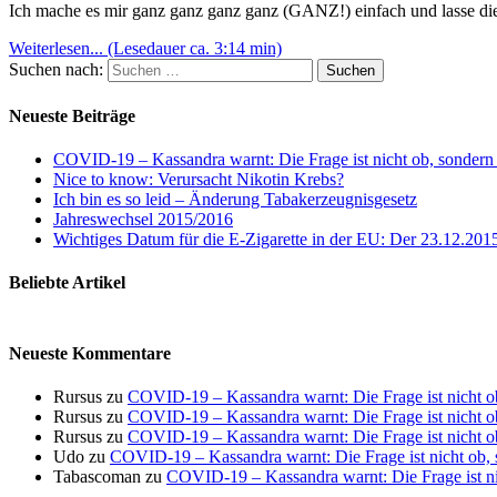
Ich mache es mir ganz ganz ganz ganz (GANZ!) einfach und lasse die
Weiterlesen... (Lesedauer ca. 3:14 min)
Suchen nach:
Neueste Beiträge
COVID-19 – Kassandra warnt: Die Frage ist nicht ob, sonder
Nice to know: Verursacht Nikotin Krebs?
Ich bin es so leid – Änderung Tabakerzeugnisgesetz
Jahreswechsel 2015/2016
Wichtiges Datum für die E-Zigarette in der EU: Der 23.12.201
Beliebte Artikel
Neueste Kommentare
Rursus
zu
COVID-19 – Kassandra warnt: Die Frage ist nicht 
Rursus
zu
COVID-19 – Kassandra warnt: Die Frage ist nicht 
Rursus
zu
COVID-19 – Kassandra warnt: Die Frage ist nicht 
Udo
zu
COVID-19 – Kassandra warnt: Die Frage ist nicht ob,
Tabascoman
zu
COVID-19 – Kassandra warnt: Die Frage ist n