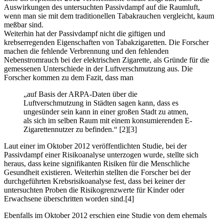
Auswirkungen des untersuchten Passivdampf auf die Raumluft,
wenn man sie mit dem traditionellen Tabakrauchen vergleicht, kaum
meßbar sind.
Weiterhin hat der Passivdampf nicht die giftigen und
krebserregenden Eigenschaften von Tabakzigaretten. Die Forscher
machen die fehlende Verbrennung und den fehlenden
Nebenstromrauch bei der elektrischen Zigarette, als Gründe für die
gemessenen Unterschiede in der Luftverschmutzung aus. Die
Forscher kommen zu dem Fazit, dass man
„auf Basis der ARPA-Daten über die
Luftverschmutzung in Städten sagen kann, dass es
ungesünder sein kann in einer großen Stadt zu atmen,
als sich im selben Raum mit einem konsumierenden E-
Zigarettennutzer zu befinden.“ [2][3]
Laut einer im Oktober 2012 veröffentlichten Studie, bei der
Passivdampf einer Risikoanalyse unterzogen wurde, stellte sich
heraus, dass keine signifikanten Risiken für die Menschliche
Gesundheit existieren. Weiterhin stellten die Forscher bei der
durchgeführten Krebsrisikoanalyse fest, dass bei keiner der
untersuchten Proben die Risikogrenzwerte für Kinder oder
Erwachsene überschritten worden sind.[4]
Ebenfalls im Oktober 2012 erschien eine Studie von dem ehemals