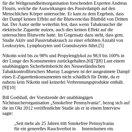
für die Weltgesundheitsorganisation forschenden Experten Andreas
Flouris, welche die Auswirkungen des Passivdampfs auf den
Menschlichen Körper untersuchte. Er kam zu dem Ergebnis, dass
der Dampf keinen Effekt auf die Blutwerte/das Blutbild von Dritten
hat. Der Autor stellte weiterhin fest, dass wenn Tabakraucher die
elektrische Zigarette nutzen, auch dies keinen Effekt auf die
untersuchten Blutwerte hatte. Im Gegensatz dazu steht, dass gem.
Studie Aktiv und Passivtabakrauch zu einer erhöhten Anzahl von
Leukozyten, Lymphozyten und Granulozyten führt.[5]
Nikotin wird bis zu 98% und Propylenglykol zu 98,9 bis 100% in
der Lunge des Konsumenten zurückgehalten.[6][7][8] Laut einem
unabhängigen Sicherheitsbericht des Neuseeländischen
Tabakkontrollforschers Murray Laugesen ist der ausgeatmete Dampf
eines E-Zigarettenkonsumenten nicht schädlich für Dritte, da er
nahezu kein Nikotin und keinerlei Verbrennungsprodukte enthält.
[9][10]
Bill Godshall, der Vorsitzende der unabhängigen
Nichtraucherorganisation „Smokefree Pennsylvania“, bezog sich auf
die im Okt 2012 veröffentlichte Studie als er in einem Interview
sagte:
„Seit mehr als 25 Jahren tritt Smokefree Pennsylvania
für ein generelles Rauchverbot in Innenräumen ein.