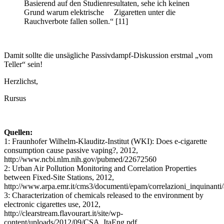
Basierend auf den Studienresultaten, sehe ich keinen
Grund warum elektrische Zigaretten unter die
Rauchverbote fallen sollen.“ [11]
Damit sollte die unsägliche Passivdampf-Diskussion erstmal „vom
Teller“ sein!
Herzlichst,
Rursus
Quellen:
1: Fraunhofer Wilhelm-Klauditz-Institut (WKI): Does e-cigarette
consumption cause passive vaping?, 2012,
http://www.ncbi.nlm.nih.gov/pubmed/22672560
2: Urban Air Pollution Monitoring and Correlation Properties
between Fixed-Site Stations, 2012,
http://www.arpa.emr.it/cms3/documenti/epam/correlazioni_inquinanti/
3: Characterization of chemicals released to the environment by
electronic cigarettes use, 2012,
http://clearstream.flavourart.it/site/wp-
content/uploads/2012/09/CSA_ItaEng.pdf