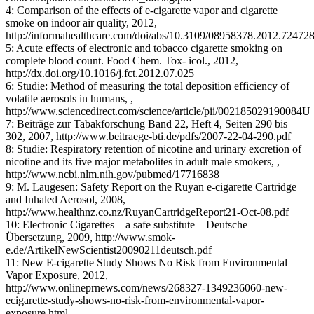
4: Comparison of the effects of e-cigarette vapor and cigarette
smoke on indoor air quality, 2012,
http://informahealthcare.com/doi/abs/10.3109/08958378.2012.72472
5: Acute effects of electronic and tobacco cigarette smoking on
complete blood count. Food Chem. Tox- icol., 2012,
http://dx.doi.org/10.1016/j.fct.2012.07.025
6: Studie: Method of measuring the total deposition efficiency of
volatile aerosols in humans, ,
http://www.sciencedirect.com/science/article/pii/002185029190084U
7: Beiträge zur Tabakforschung Band 22, Heft 4, Seiten 290 bis
302, 2007, http://www.beitraege-bti.de/pdfs/2007-22-04-290.pdf
8: Studie: Respiratory retention of nicotine and urinary excretion of
nicotine and its five major metabolites in adult male smokers, ,
http://www.ncbi.nlm.nih.gov/pubmed/17716838
9: M. Laugesen: Safety Report on the Ruyan e-cigarette Cartridge
and Inhaled Aerosol, 2008,
http://www.healthnz.co.nz/RuyanCartridgeReport21-Oct-08.pdf
10: Electronic Cigarettes – a safe substitute – Deutsche
Übersetzung, 2009, http://www.smok-
e.de/ArtikelNewScientist20090211deutsch.pdf
11: New E-cigarette Study Shows No Risk from Environmental
Vapor Exposure, 2012,
http://www.onlineprnews.com/news/268327-1349236060-new-
ecigarette-study-shows-no-risk-from-environmental-vapor-
exposure.html