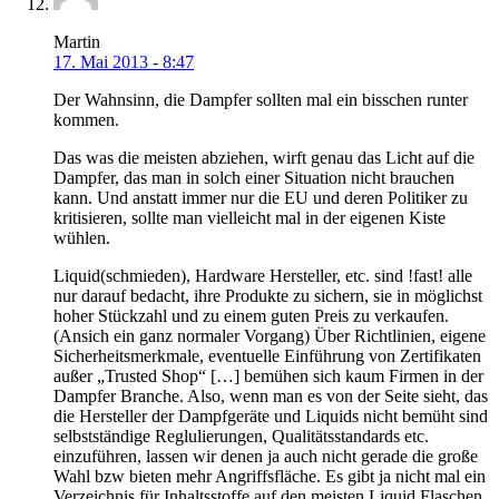
Martin
17. Mai 2013 - 8:47
Der Wahnsinn, die Dampfer sollten mal ein bisschen runter
kommen.
Das was die meisten abziehen, wirft genau das Licht auf die
Dampfer, das man in solch einer Situation nicht brauchen
kann. Und anstatt immer nur die EU und deren Politiker zu
kritisieren, sollte man vielleicht mal in der eigenen Kiste
wühlen.
Liquid(schmieden), Hardware Hersteller, etc. sind !fast! alle
nur darauf bedacht, ihre Produkte zu sichern, sie in möglichst
hoher Stückzahl und zu einem guten Preis zu verkaufen.
(Ansich ein ganz normaler Vorgang) Über Richtlinien, eigene
Sicherheitsmerkmale, eventuelle Einführung von Zertifikaten
außer „Trusted Shop“ […] bemühen sich kaum Firmen in der
Dampfer Branche. Also, wenn man es von der Seite sieht, das
die Hersteller der Dampfgeräte und Liquids nicht bemüht sind
selbstständige Reglulierungen, Qualitätsstandards etc.
einzuführen, lassen wir denen ja auch nicht gerade die große
Wahl bzw bieten mehr Angriffsfläche. Es gibt ja nicht mal ein
Verzeichnis für Inhaltsstoffe auf den meisten Liquid Flaschen.