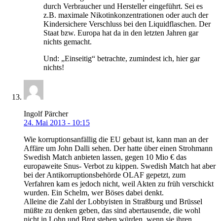
durch Verbraucher und Hersteller eingeführt. Sei es
z.B. maximale Nikotinkonzentrationen oder auch der
Kindersichere Verschluss bei den Liquidflaschen. Der
Staat bzw. Europa hat da in den letzten Jahren gar
nichts gemacht.
Und: „Einseitig“ betrachte, zumindest ich, hier gar
nichts!
Ingolf Pärcher
24. Mai 2013 - 10:15
Wie korruptionsanfällig die EU gebaut ist, kann man an der
Affäre um John Dalli sehen. Der hatte über einen Strohmann
Swedish Match anbieten lassen, gegen 10 Mio € das
europaweite Snus- Verbot zu kippen. Swedish Match hat aber
bei der Antikorruptionsbehörde OLAF gepetzt, zum
Verfahren kam es jedoch nicht, weil Akten zu früh verschickt
wurden. Ein Schelm, wer Böses dabei denkt.
Alleine die Zahl der Lobbyisten in Straßburg und Brüssel
müßte zu denken geben, das sind abertausende, die wohl
nicht in Lohn und Brot stehen würden, wenn sie ihren