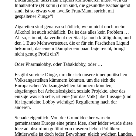
Inhaltsstoffe (Nikotin?) drin sind, die gesundheitsschädigend
sind, ist so etwas von „weiße Frau/Mann spricht mit
gespaltener Zunge“!
Zigaretten sind genauso schädlich, wenn nicht noch mehr.
Alkohol ist auch schädlich. Da ist das alles kein Problem …
Ah so, stimmt, da verdient der Staat ja auch kräftig dran, und
den 1 Euro Mehrwertsteuer, die er für ein Fäschchen Liquid
bekommt, das einem Dampfer ein paar Tage reicht, bringt
nicht genug Profit ein?!
Oder Pharmalobby, oder Tabaklobby, oder …
Es gibt so viele Dinge, um die sich unsere innenpolitischen
Volksangestellten kümmern könnten, um die sich die
Europäischen Volksangestellten kümmern könnten,
abgefangen bei Arbeitslosigkeit, soziale Projekte, aber das
einzige was ich sehe, ist eine (für das Volk) überflüssige (und
für irgendeine Lobby wichtige) Regulierung nach der
anderen.
Schade eigentlich. Von der Grundidee her war ein
gemeinsames Europa eine prima Idee, aber leider wurde diese
Idee ad absurdum geführt von unseren lieben Politikern.
Mittlerweile ist doch jeder Bewohner, gleich welchen Landes,