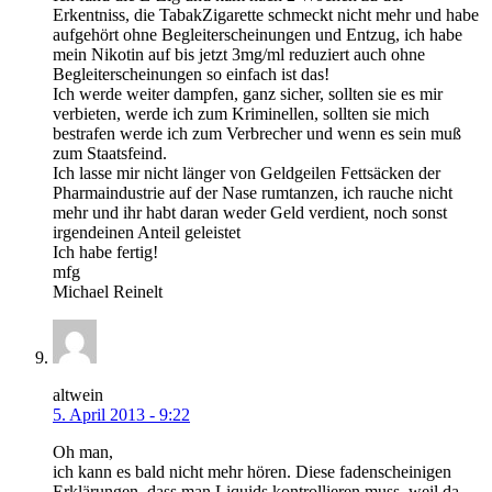
Erkentniss, die TabakZigarette schmeckt nicht mehr und habe
aufgehört ohne Begleiterscheinungen und Entzug, ich habe
mein Nikotin auf bis jetzt 3mg/ml reduziert auch ohne
Begleiterscheinungen so einfach ist das!
Ich werde weiter dampfen, ganz sicher, sollten sie es mir
verbieten, werde ich zum Kriminellen, sollten sie mich
bestrafen werde ich zum Verbrecher und wenn es sein muß
zum Staatsfeind.
Ich lasse mir nicht länger von Geldgeilen Fettsäcken der
Pharmaindustrie auf der Nase rumtanzen, ich rauche nicht
mehr und ihr habt daran weder Geld verdient, noch sonst
irgendeinen Anteil geleistet
Ich habe fertig!
mfg
Michael Reinelt
altwein
5. April 2013 - 9:22
Oh man,
ich kann es bald nicht mehr hören. Diese fadenscheinigen
Erklärungen, dass man Liquids kontrollieren muss, weil da