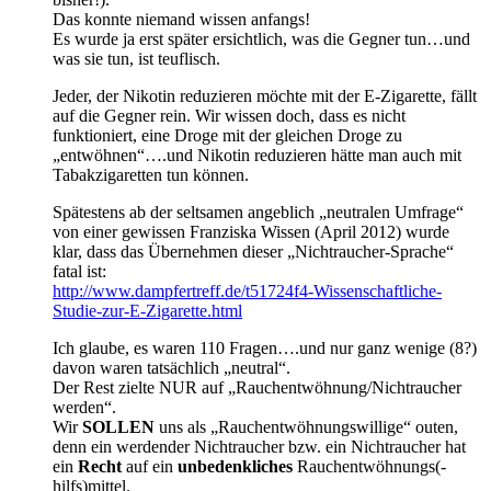
Das konnte niemand wissen anfangs!
Es wurde ja erst später ersichtlich, was die Gegner tun…und
was sie tun, ist teuflisch.
Jeder, der Nikotin reduzieren möchte mit der E-Zigarette, fällt
auf die Gegner rein. Wir wissen doch, dass es nicht
funktioniert, eine Droge mit der gleichen Droge zu
„entwöhnen“….und Nikotin reduzieren hätte man auch mit
Tabakzigaretten tun können.
Spätestens ab der seltsamen angeblich „neutralen Umfrage“
von einer gewissen Franziska Wissen (April 2012) wurde
klar, dass das Übernehmen dieser „Nichtraucher-Sprache“
fatal ist:
http://www.dampfertreff.de/t51724f4-Wissenschaftliche-
Studie-zur-E-Zigarette.html
Ich glaube, es waren 110 Fragen….und nur ganz wenige (8?)
davon waren tatsächlich „neutral“.
Der Rest zielte NUR auf „Rauchentwöhnung/Nichtraucher
werden“.
Wir
SOLLEN
uns als „Rauchentwöhnungswillige“ outen,
denn ein werdender Nichtraucher bzw. ein Nichtraucher hat
ein
Recht
auf ein
unbedenkliches
Rauchentwöhnungs(-
hilfs)mittel.