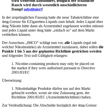
wird weiterhin konsumiert, lediglich der schädliche
Rauch wird durch wesentlich unschädlicheren
Dampf
substituiert
!
In der ursprünglichen Fassung hatte die neue Tabakrichtline eine
4mg-Grenze für EZigaretten-Liquids zum Inhalt. Jedes Liquid über
4mg Nikotin hätte dann als Arzneimittel zugelassen werden müssen
und jedes Liquid unter 4mg hätte „einfach so“ auf dem Markt
verbleiben können.
Der Ausschuss „IMCO“ schlägt nun vor,
alle
Liquids (egal mit
welcher Nikotinstärke) als Arzneimittel zuzulassen, dabei sollen
die
Punkte 1 bis 5 aus der geplanten Richtlinie gestrichen werden
und folgender Text soll Gültigkeit erlangen:
1. Nicotine-containing products may only be placed on
the market if they were authorised pursuant to Directive
2001/83/EC
Übersetzung:
1. Nikotinhaltige Produkte dürfen nur auf den Markt
gebracht werden, wenn sie eine Zulassung gem. der
Richtlinie 2001/83/EC (Arzneimittelrichtlinie) haben.
Zur Verdeutlichung: Die Abschnitte bezüglich der 4mg-Grenze