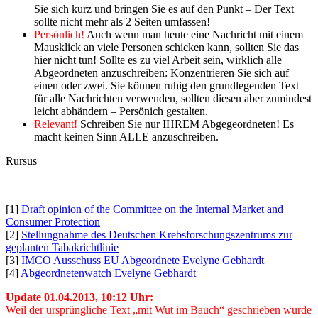
Sie sich kurz und bringen Sie es auf den Punkt – Der Text
sollte nicht mehr als 2 Seiten umfassen!
Persönlich!
Auch wenn man heute eine Nachricht mit einem
Mausklick an viele Personen schicken kann, sollten Sie das
hier nicht tun! Sollte es zu viel Arbeit sein, wirklich alle
Abgeordneten anzuschreiben: Konzentrieren Sie sich auf
einen oder zwei. Sie können ruhig den grundlegenden Text
für alle Nachrichten verwenden, sollten diesen aber zumindest
leicht abhändern – Persönich gestalten.
Relevant!
Schreiben Sie nur IHREM Abgegeordneten! Es
macht keinen Sinn ALLE anzuschreiben.
Rursus
[1]
Draft opinion of the Committee on the Internal Market and
Consumer Protection
[2]
Stellungnahme des Deutschen Krebsforschungszentrums zur
geplanten Tabakrichtlinie
[3]
IMCO Ausschuss EU Abgeordnete Evelyne Gebhardt
[4]
Abgeordnetenwatch Evelyne Gebhardt
Update 01.04.2013, 10:12 Uhr:
Weil der ursprüngliche Text „mit Wut im Bauch“ geschrieben wurde