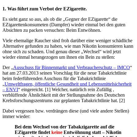
1. Was führt zum Verbot der EZigarette.
Es sieht ganz so aus, als ob die „Gegner der EZigarette“ die
EZigarettenkonsumeten (Dampfer) wieder einmal bei den guten
Absichten zu packen versuchen: Beim Entwöhnen.
Viele ehemalige Raucher sind froh darüber eine weniger schädliche
Alternative gefunden zu haben, wie man Nikotin konsumieren kann
ohne sich zu schaden. Und genau dieser „Wechsel“ wird jetzt
wieder einmal herangezogen um ihnen ein Bein zu stellen:
Der „
Ausschuss für Binnenmarkt und Verbraucherschutz – IMCO
“
hat am 27.03.2013 seinen Vorschlag für die neue Tabakrichtlinie
beim federführenden Auschuss für die Tabakrichtlinie
„
Umweltfragen, öffentliche Gesundheit und Lebensmittelsicherheit
– ENVI
“ eingereicht. [1] Welcher, natürlich rein Zufällig ,
verblüffende Ähnlichkeit mit der Stellungnahme des Deutschen
Krebsforschungszentrums zur geplanten Tabakrichtlinie hat. [2]
Dabei vergessen bzw. verdrängen diese (und viele andere Stellen)
immer wieder:
Bei dem Wechsel von der Tabakzigarette auf die
EZigarette findet
keine
Entwöhnung statt – Nikotin