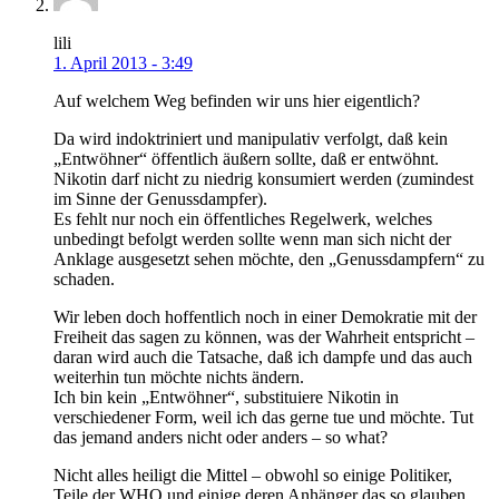
lili
1. April 2013 - 3:49
Auf welchem Weg befinden wir uns hier eigentlich?
Da wird indoktriniert und manipulativ verfolgt, daß kein
„Entwöhner“ öffentlich äußern sollte, daß er entwöhnt.
Nikotin darf nicht zu niedrig konsumiert werden (zumindest
im Sinne der Genussdampfer).
Es fehlt nur noch ein öffentliches Regelwerk, welches
unbedingt befolgt werden sollte wenn man sich nicht der
Anklage ausgesetzt sehen möchte, den „Genussdampfern“ zu
schaden.
Wir leben doch hoffentlich noch in einer Demokratie mit der
Freiheit das sagen zu können, was der Wahrheit entspricht –
daran wird auch die Tatsache, daß ich dampfe und das auch
weiterhin tun möchte nichts ändern.
Ich bin kein „Entwöhner“, substituiere Nikotin in
verschiedener Form, weil ich das gerne tue und möchte. Tut
das jemand anders nicht oder anders – so what?
Nicht alles heiligt die Mittel – obwohl so einige Politiker,
Teile der WHO und einige deren Anhänger das so glauben.