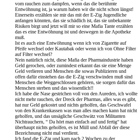
vom rauchen zum dampfen, wenn das die berühmte
Entwöhnung ist, ja warum haben wir die nicht schon längst!
Einerseits erzählen sie mir das mit der E-Zig Jugendliche
anfangen könnten, das sie schädlich ist, das sie unbekannte
Risiken birgt und jetzt will mir so eine Mafia Tante erzählen
das es eine Entwöhnung ist und deswegen in die Apotheke
muß.
Ist es auch eine Entwöhnung wenn ich von Zigarette auf
Pfeife wechsel oder Kautabak oder wenn ich von Ohne Filter
auf Filter wechsel?
Nein natürlich nicht, diese Mafia der Pharmaindustrie haben
Geld gerochen, oder zumindest erkannt das sie eine Menge
Geld verlieren und Menschen die sowas Publizieren und
offen dafür einstehen das die E-Zig verschwinden muß sind
Menschen die Weggeschlossen gehören, sie sorgen dafür das
Menschen sterben und das wissentlich!!
Ich habe die Nase gestrichen voll von den Aureden, ich wollte
nicht mehr rauchen, der Dreck der Pharmas, alles was es gibt,
hat nur Geld gekostet und nichts geholfen, das Geschwafel
von den Krankenkassen was man alles machen kann hat nicht
geholfen, und das unsägliche Geschwätz von Militanten
Nichtrauchern, “ Da hört man einfach auf und fertig“ hat
überhaupt nichts geholfen, es ist Müll und Abfall der diese
Bezeichnung nicht mal verdient.
Ich fand die E-Zig und kam nach 2 Wochen zu der