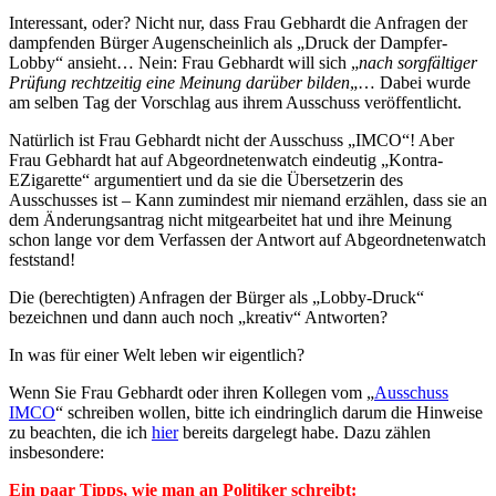
Interessant, oder? Nicht nur, dass Frau Gebhardt die Anfragen der
dampfenden Bürger Augenscheinlich als „Druck der Dampfer-
Lobby“ ansieht… Nein: Frau Gebhardt will sich „
nach sorgfältiger
Prüfung rechtzeitig eine Meinung darüber bilden
„… Dabei wurde
am selben Tag der Vorschlag aus ihrem Ausschuss veröffentlicht.
Natürlich ist Frau Gebhardt nicht der Ausschuss „IMCO“! Aber
Frau Gebhardt hat auf Abgeordnetenwatch eindeutig „Kontra-
EZigarette“ argumentiert und da sie die Übersetzerin des
Ausschusses ist – Kann zumindest mir niemand erzählen, dass sie an
dem Änderungsantrag nicht mitgearbeitet hat und ihre Meinung
schon lange vor dem Verfassen der Antwort auf Abgeordnetenwatch
feststand!
Die (berechtigten) Anfragen der Bürger als „Lobby-Druck“
bezeichnen und dann auch noch „kreativ“ Antworten?
In was für einer Welt leben wir eigentlich?
Wenn Sie Frau Gebhardt oder ihren Kollegen vom „
Ausschuss
IMCO
“ schreiben wollen, bitte ich eindringlich darum die Hinweise
zu beachten, die ich
hier
bereits dargelegt habe. Dazu zählen
insbesondere:
Ein paar Tipps, wie man an Politiker schreibt: