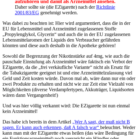
aufzuhören und damit als Arzneimittel ansehen.
Daher sollte sie (die EZigarette) nach der
Richtlinie
2001/83/EG
genehmigt werden.
Was dabei zu beachten ist: Hier wird argumentiert, dass die in der
EU für Lebensmittel und Arzneimittel zugelassenen Stoffe
„Propylenglykol, Glycerin“ und auch die in der EU zugelassenen
Lebensmittelaromen der Liquids den Verbraucher gefährden
könnten und diese auch deshalb in die Apotheke gehören!
Sowohl die Begrenzung der Nikotinstärke auf 4mg, wie auch die
pauschale Einstufung als Arzneimittel wäre faktisch ein Verbot der
EZigarette, da die „frei verkäufliche Variante“ nicht als Ersatz für
die Tabakzigarette geeignet ist und eine Arzneimittelzulassung viel
Geld und Zeit kosten würde. Davon mal ab, wäre dann nur ein oder
zwei Produkte zu erhalten und nicht wie zur Zeit eine Vielzahl von
Möglichkeiten (diverse Verdampfertypen, Akkuträger, Liquidsorten
wären dann Vergangenheit!)
Und was hier völlig verkannt wird: Die EZigarette ist nun einmal
kein Arzneimittel!
Das habe ich bereits in dem Artikel
„Wer A sagt, der muß nicht B
sagen. Er kann auch erkennen, daß A falsch war“
beleuchtet. Weder
kann man mit der EZigarette etwas heilen (das wäre Bedingung für
ein Funktionsarzneimittel) noch verspricht ein Händler oder