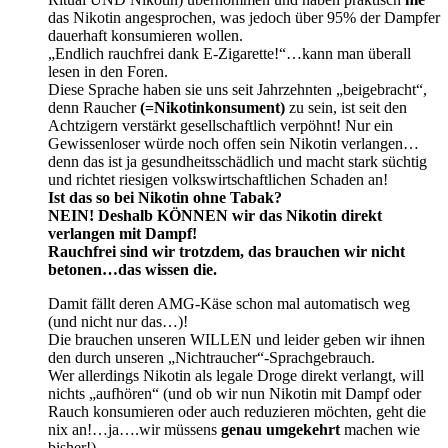
das Nikotin angesprochen, was jedoch über 95% der Dampfer
dauerhaft konsumieren wollen.
„Endlich rauchfrei dank E-Zigarette!“…kann man überall
lesen in den Foren.
Diese Sprache haben sie uns seit Jahrzehnten „beigebracht“,
denn Raucher
(=Nikotinkonsument)
zu sein, ist seit den
Achtzigern verstärkt gesellschaftlich verpöhnt! Nur ein
Gewissenloser würde noch offen sein Nikotin verlangen…
denn das ist ja gesundheitsschädlich und macht stark süchtig
und richtet riesigen volkswirtschaftlichen Schaden an!
Ist das so bei Nikotin ohne Tabak?
NEIN! Deshalb KÖNNEN wir das Nikotin direkt
verlangen mit Dampf!
Rauchfrei sind wir trotzdem, das brauchen wir nicht
betonen…das wissen die.
Damit fällt deren AMG-Käse schon mal automatisch weg
(und nicht nur das…)!
Die brauchen unseren WILLEN und leider geben wir ihnen
den durch unseren „Nichtraucher“-Sprachgebrauch.
Wer allerdings Nikotin als legale Droge direkt verlangt, will
nichts „aufhören“ (und ob wir nun Nikotin mit Dampf oder
Rauch konsumieren oder auch reduzieren möchten, geht die
nix an!…ja….wir müssens
genau umgekehrt
machen wie
bisher!).