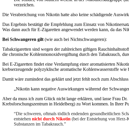
verzeichen.
Die Verabreichung von Nikotin hatte also keine schädigende Auswirk
Das Ergebnis bestätigt die Empfehlung zum Einsatz von Nikotinersat
Was dann auch für E-Zigaretten angewendet werden kann, da das Nikot
Bei Schwangeren gilt
(wie auch bei Nichtschwangeren):
Tabakzigaretten sind wegen der zahlreichen giftigen Rauchinhaltssto
die chronische Kohlenmonoxidvergiftung durch den Tabakrauch, durc
Bei E-Zigaretten findet eine Verdampfung einer aromatisierten Nikoti
krebserzeugende polyzyklische aromatische Kohlenwasserstoffe wie b
Damit wäre zumindest das geklärt und jetzt fehlt noch zum Abschluss
„Nikotin kann negative Auswirkungen während der Schwange
Aber da muss ich zum Glück nicht lange erklären, und lasse Frau Dr
Krebsforschungszentrum in Heidelberg) zu Wort kommen. In Ihrer Pu
“Die schweren, oftmals tödlich endenden gesundheitlichen Sc
entstehen
nicht durch Nikotin
(bei der Entstehung von Herz-Kr
Substanzen im Tabakrauch.”