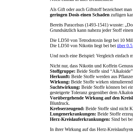
Als Gift oder auch Giftstoff bezeichnet ma
geringen Dosis einen Schaden
zufügen ka
Bereits Paracelsus (1493-1541) wusste: „Dos
Grundsätzlich kann nahezu jeder Stoff ein
Die LD50 von Tetrodotoxin liegt bei 10 M
Die LD50 von Nikotin liegt bei bei
über 0.
Und noch eine Beispiel: Vergleich einfach 
Nicht nur, dass Nikotin und Koffein Genuss
Stoffgruppe:
Beide Stoffe sind “Alkaloide”
Herkunft:
Beide Stoffe werden aus Pflanz
Wirkung:
Beide Stoffe wirken stimulierend
Suchtwirkung:
Beide Stoffe können bei ein
gesteigerte Toleranz gegenüber dem Alkaloi
Vorübergehende Wirkung auf den Kreisl
Blutdruck.
Krebserzeugend:
Beide Stoffe sind nicht 
Lungenerkrankungen:
Beide Stoffe erze
Herz-Kreislauferkrankungen:
Sind bei bei
In ihrer Wirkung auf das Herz-Kreislaufsyst