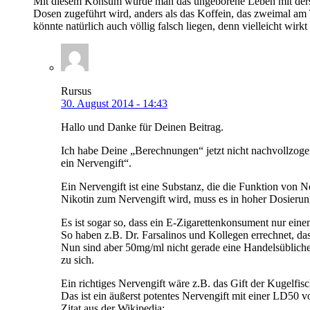
Mit diesem Konsum würde man das ungeborene Leben mit derselb
Dosen zugeführt wird, anders als das Koffein, das zweimal am 
könnte natürlich auch völlig falsch liegen, denn vielleicht wirk
Rursus
30. August 2014 - 14:43
Hallo und Danke für Deinen Beitrag.
Ich habe Deine „Berechnungen“ jetzt nicht nachvollzogen
ein Nervengift“.
Ein Nervengift ist eine Substanz, die die Funktion von N
Nikotin zum Nervengift wird, muss es in hoher Dosieru
Es ist sogar so, dass ein E-Zigarettenkonsument nur eine
So haben z.B. Dr. Farsalinos und Kollegen errechnet, da
Nun sind aber 50mg/ml nicht gerade eine Handelsübliche
zu sich.
Ein richtiges Nervengift wäre z.B. das Gift der Kugelfis
Das ist ein äußerst potentes Nervengift mit einer LD50 
Zitat aus der Wikipedia: