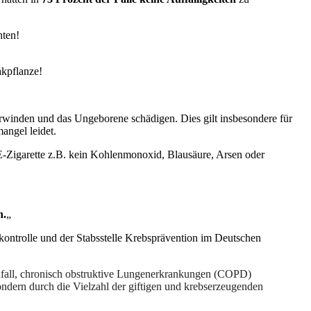
hten!
akpflanze!
erwinden und das Ungeborene schädigen. Dies gilt insbesondere für
angel leidet.
r E-Zigarette z.B. kein Kohlenmonoxid, Blausäure, Arsen oder
n.
„
ontrolle und der Stabsstelle Krebsprävention im Deutschen
anfall, chronisch obstruktive Lungenerkrankungen (COPD)
ondern durch die Vielzahl der giftigen und krebserzeugenden