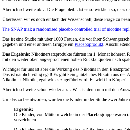
Aber ich schweife ab… Die Frage bleibt: Ist es so wirklich so, das
Überlassen wir es doch einfach der Wissenschaft, diese Frage zu bea
The SNAP trial: a randomised placebo-controlled trial of nicotine repl
Das ist eine Studie mit über 1000 Frauen, die vor ihrer Schwangers
gegeben und einer anderen Gruppe ein
Placeboprodukt
. Anschließen
Das Ergebnis:
Nikotinersatzprodukte führten im 1. Monat höheren R
mit den weiter oben angesprochenen hohen Rückfallquoten nach späte
Wichtiger für uns ist aber die Wirkung des Nikotins in den Ersatzpro
Das ist nämlich völlig egal! Es gibt kein „nützliches Nikotin aus der
Nikotin ist Nikotin, egal wie es zugeführt wird: Es wirkt im Körper!
Aber ich schweife schon wieder ab… Was ist denn nun mit den Auswi
Um das zu beantworten, wurden die Kinder in der Studie zwei Jahre 
Ergebnis:
Die Kinder, von Müttern welche in der Placebogruppe waren 
verzeichnen.
Die Kinder, von Müttern welche in der Nikotinersatzgruppe (