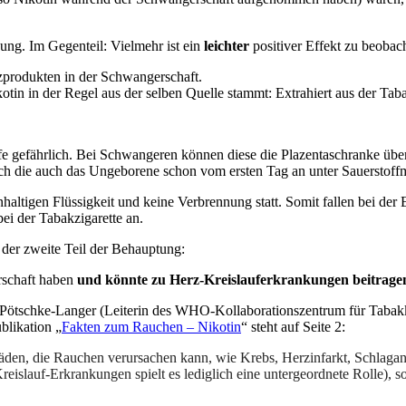
ung. Im Gegenteil: Vielmehr ist ein
leichter
positiver Effekt zu beobac
zprodukten in der Schwangerschaft.
in in der Regel aus der selben Quelle stammt: Extrahiert aus der Tab
ffe gefährlich. Bei Schwangeren können diese die Plazentaschranke üb
h die auch das Ungeborene schon vom ersten Tag an unter Sauerstoffm
nhaltigen Flüssigkeit und keine Verbrennung statt. Somit fallen bei de
ei der Tabakzigarette an.
 der zweite Teil der Behauptung:
rschaft haben
und könnte zu Herz-Kreislauferkrankungen beitrage
. Pötschke-Langer (Leiterin des WHO-Kollaborationszentrum für Tabakk
blikation „
Fakten zum Rauchen – Nikotin
“ steht auf Seite 2:
häden, die Rauchen verursachen kann, wie Krebs, Herzinfarkt, Schlag
eislauf-Erkrankungen spielt es lediglich eine untergeordnete Rolle), s