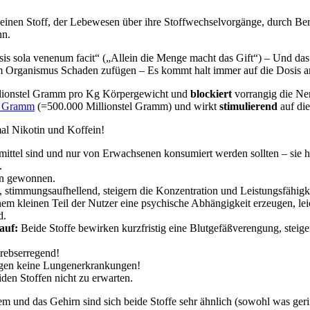
n einen Stoff, der Lebewesen über ihre Stoffwechselvorgänge, durch 
nn.
is sola venenum facit“ („Allein die Menge macht das Gift“) – Und das is
em Organismus Schaden zufügen – Es kommt halt immer auf die Dosis a
illionstel Gramm pro Kg Körpergewicht und
blockiert
vorrangig die Ne
5 Gramm
(=500.000 Millionstel Gramm) und wirkt
stimulierend
auf die
mal Nikotin und Koffein!
mittel sind und nur von Erwachsenen konsumiert werden sollten – sie
.
en gewonnen.
, stimmungsaufhellend, steigern die Konzentration und Leistungsfähigke
em kleinen Teil der Nutzer eine psychische Abhängigkeit erzeugen, le
d.
auf:
Beide Stoffe bewirken kurzfristig eine Blutgefäßverengung, steige
Krebserregend!
ugen keine Lungenerkrankungen!
den Stoffen nicht zu erwarten.
em und das Gehirn sind sich beide Stoffe sehr ähnlich (sowohl was ger