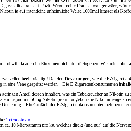
en Toxizität belasten wie mit zwei Tassen Kaffee. Dazu kommt aber, d
Tag geballt anrauscht. Fazit: Wenn meine Frau schwanger wäre, würde i
t Nicotin ja auf irgendeine unheimliche Weise 1000mal krasser als Koffe
 und will da auch im Einzelnen nicht drauf eingehen. Was mich aber auf
ervenzellen beeinträchtigt! Bei den
Dosierungen
, wie die E-Zigarette
ng in eine Vene gespritzt werden – Die E-Zigarettenkonsumenten
inhal
n geringen Anteil dessen inhaliert, was ein Tabakraucher an Nikotin zu
ss ein Liquid mit 50mg Nikotin pro ml ungefähr die Nikotinmenge an ei
 Dosierung – Ein Großteil der E-Zigarettenkonsumenten nehmen eher ei
che:
Tetrodotoxin
von ca. 10 Microgramm pro kg, welches direkt (und nur) auf die Nervenz