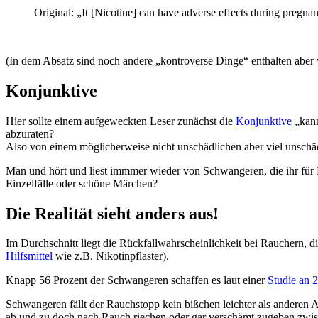
Original: „It [Nicotine] can have adverse effects during pregna
(In dem Absatz sind noch andere „kontroverse Dinge“ enthalten aber
Konjunktive
Hier sollte einem aufgeweckten Leser zunächst die
Konjunktive
„kann
abzuraten?
Also von einem möglicherweise nicht unschädlichen aber viel unschäd
Man und hört und liest immmer wieder von Schwangeren, die ihr für B
Einzelfälle oder schöne Märchen?
Die Realität sieht anders aus!
Im Durchschnitt liegt die Rückfallwahrscheinlichkeit bei Rauchern,
Hilfsmittel
wie z.B. Nikotinpflaster).
Knapp 56 Prozent der Schwangeren schaffen es laut einer
Studie an 
Schwangeren fällt der Rauchstopp kein bißchen leichter als anderen 
ab und zu doch nach Rauch riechen oder gar verschämt zugeben zwisc