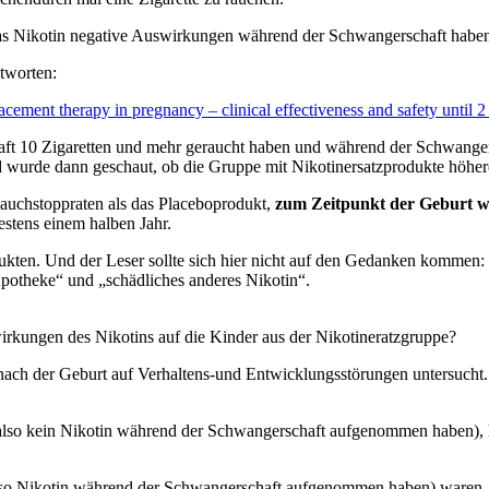
s das Nikotin negative Auswirkungen während der Schwangerschaft habe
ntworten:
acement therapy in pregnancy – clinical effectiveness and safety until 2
chaft 10 Zigaretten und mehr geraucht haben und während der Schwange
d wurde dann geschaut, ob die Gruppe mit Nikotinersatzprodukte höhere
auchstoppraten als das Placeboprodukt,
zum Zeitpunkt der Geburt w
stens einem halben Jahr.
dukten. Und der Leser sollte sich hier nicht auf den Gedanken kommen:
 Apotheke“ und „schädliches anderes Nikotin“.
rkungen des Nikotins auf die Kinder aus der Nikotineratzgruppe?
nach der Geburt auf Verhaltens-und Entwicklungsstörungen untersucht.
(also kein Nikotin während der Schwangerschaft aufgenommen haben),
also Nikotin während der Schwangerschaft aufgenommen haben) waren, 