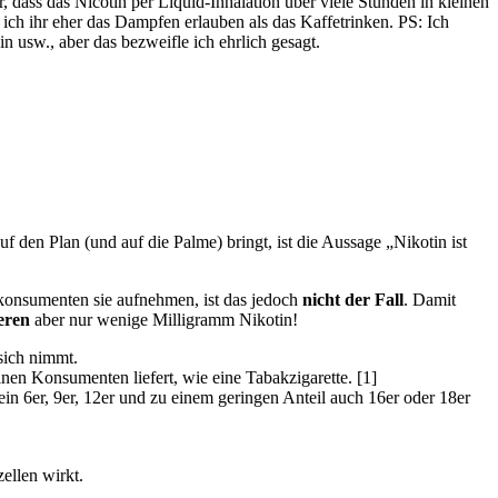
ass das Nicotin per Liquid-Inhalation über viele Stunden in kleinen
ch ihr eher das Dampfen erlauben als das Kaffetrinken. PS: Ich
in usw., aber das bezweifle ich ehrlich gesagt.
 den Plan (und auf die Palme) bringt, ist die Aussage „Nikotin ist
nkonsumenten sie aufnehmen, ist das jedoch
nicht der Fall
. Damit
ieren
aber nur wenige Milligramm Nikotin!
 sich nimmt.
nen Konsumenten liefert, wie eine Tabakzigarette. [1]
n 6er, 9er, 12er und zu einem geringen Anteil auch 16er oder 18er
ellen wirkt.