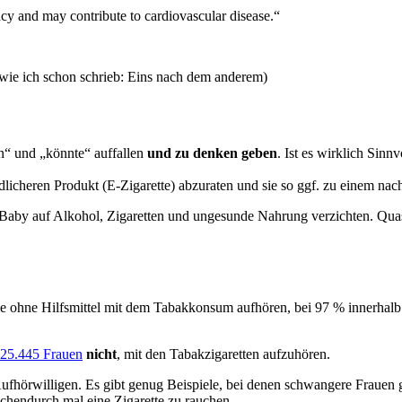
ncy and may contribute to cardiovascular disease.“
 wie ich schon schrieb: Eins nach dem anderem)
“ und „könnte“ auffallen
und zu denken geben
. Ist es wirklich Sin
licheren Produkt (E-Zigarette) abzuraten und sie so ggf. zu einem nac
aby auf Alkohol, Zigaretten und ungesunde Nahrung verzichten. Quasi 
 die ohne Hilfsmittel mit dem Tabakkonsum aufhören, bei 97 % innerh
225.445 Frauen
nicht
, mit den Tabakzigaretten aufzuhören.
Aufhörwilligen. Es gibt genug Beispiele, bei denen schwangere Frauen 
hendurch mal eine Zigarette zu rauchen.